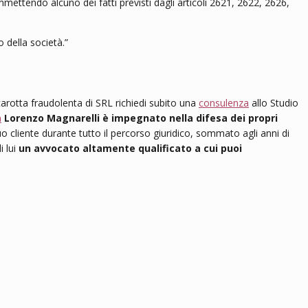
mettendo alcuno dei fatti previsti dagli articoli 2621, 2622, 2626,
 della società.”
arotta fraudolenta di SRL richiedi subito una
consulenza
allo Studio
a
Lorenzo Magnarelli è impegnato nella difesa dei propri
o cliente durante tutto il percorso giuridico, sommato agli anni di
i lui
un avvocato altamente qualificato a cui puoi