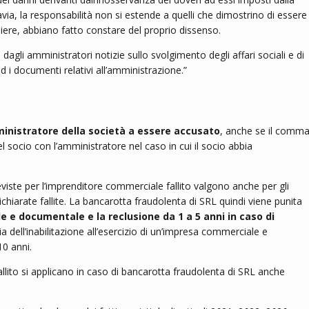
avia, la responsabilità non si estende a quelli che dimostrino di essere
iere, abbiano fatto constare del proprio dissenso.
dagli amministratori notizie sullo svolgimento degli affari sociali e di
 ed i documenti relativi all’amministrazione.”
ministratore della società a essere accusato
, anche se il comm
del socio con l’amministratore nel caso in cui il socio abbia
eviste per l’imprenditore commerciale fallito valgono anche per gli
à dichiarate fallite. La bancarotta fraudolenta di SRL quindi viene punita
le e documentale e la reclusione da 1 a 5 anni in caso di
a dell’inabilitazione all’esercizio di un’impresa commerciale e
10 anni.
fallito si applicano in caso di bancarotta fraudolenta di SRL anche