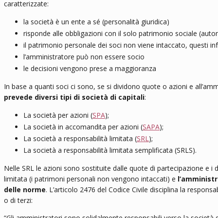
caratterizzate:
la società è un ente a sé (personalità giuridica)
risponde alle obbligazioni con il solo patrimonio sociale (aut
il patrimonio personale dei soci non viene intaccato, questi inf
l’amministratore può non essere socio
le decisioni vengono prese a maggioranza
In base a quanti soci ci sono, se si dividono quote o azioni e all’a
prevede diversi tipi di società di capitali
:
La società per azioni (
SPA
);
La società in accomandita per azioni (
SAPA
);
La società a responsabilità limitata (
SRL
);
La società a responsabilità limitata semplificata (SRLS).
Nelle SRL le azioni sono sostituite dalle quote di partecipazione e i d
limitata (i patrimoni personali non vengono intaccati) e
l’amminist
delle norme
. L’articolo 2476 del Codice Civile disciplina la responsab
o di terzi:
“Gli amministratori sono solidalmente responsabili verso la società de