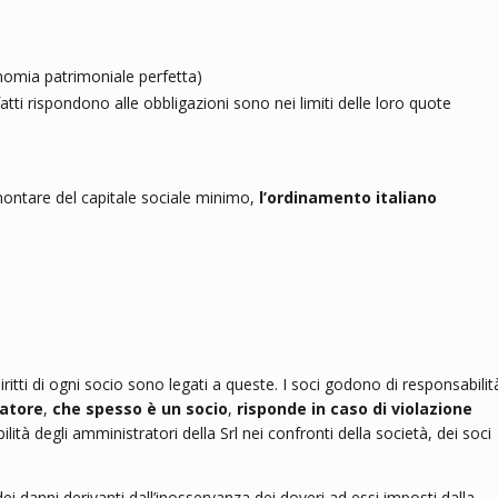
onomia patrimoniale perfetta)
atti rispondono alle obbligazioni sono nei limiti delle loro quote
mmontare del capitale sociale minimo,
l’ordinamento italiano
iritti di ogni socio sono legati a queste. I soci godono di responsabilit
ratore
,
che spesso è un socio
,
risponde in caso di violazione
ilità degli amministratori della Srl nei confronti della società, dei soci
i danni derivanti dall’inosservanza dei doveri ad essi imposti dalla