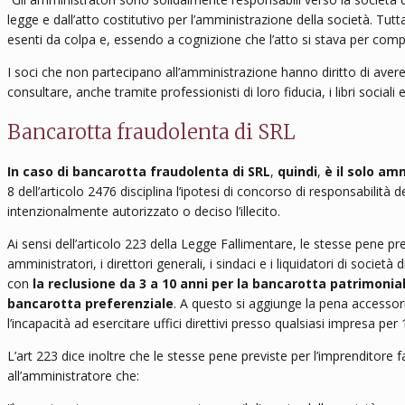
legge e dall’atto costitutivo per l’amministrazione della società. Tutt
esenti da colpa e, essendo a cognizione che l’atto si stava per comp
I soci che non partecipano all’amministrazione hanno diritto di avere 
consultare, anche tramite professionisti di loro fiducia, i libri sociali
Bancarotta fraudolenta di SRL
In caso di bancarotta fraudolenta di SRL
,
quindi
,
è il solo am
8 dell’articolo 2476 disciplina l’ipotesi di concorso di responsabilità 
intenzionalmente autorizzato o deciso l’illecito.
Ai sensi dell’articolo 223 della Legge Fallimentare, le stesse pene pr
amministratori, i direttori generali, i sindaci e i liquidatori di societ
con
la
reclusione da 3 a 10 anni​ per la bancarotta patrimonia
bancarotta preferenziale
. A questo si aggiunge la pena accessori
l’incapacità ad esercitare uffici direttivi presso qualsiasi impresa per 
L’art 223 dice inoltre che le stesse pene previste per l’imprenditore 
all’amministratore che: