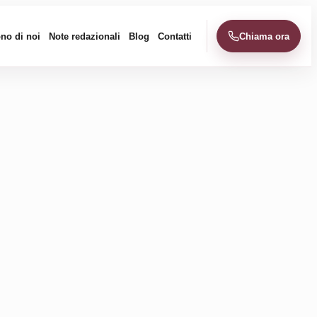
no di noi
Note redazionali
Blog
Contatti
Chiama ora