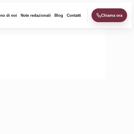
no di noi
Note redazionali
Blog
Contatti
Chiama ora