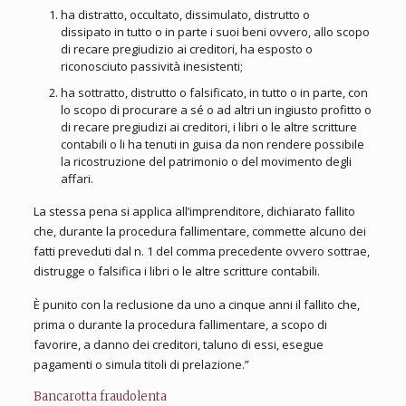
ha distratto, occultato, dissimulato, distrutto o
dissipato in tutto o in parte i suoi beni ovvero, allo scopo
di recare pregiudizio ai creditori, ha esposto o
riconosciuto passività inesistenti;
ha sottratto, distrutto o falsificato, in tutto o in parte, con
lo scopo di procurare a sé o ad altri un ingiusto profitto o
di recare pregiudizi ai creditori, i libri o le altre scritture
contabili o li ha tenuti in guisa da non rendere possibile
la ricostruzione del patrimonio o del movimento degli
affari.
La stessa pena si applica all’imprenditore, dichiarato fallito
che, durante la procedura fallimentare, commette alcuno dei
fatti preveduti dal n. 1 del comma precedente ovvero sottrae,
distrugge o falsifica i libri o le altre scritture contabili.
È punito con la reclusione da uno a cinque anni il fallito che,
prima o durante la procedura fallimentare, a scopo di
favorire, a danno dei creditori, taluno di essi, esegue
pagamenti o simula titoli di prelazione.”
Bancarotta fraudolenta