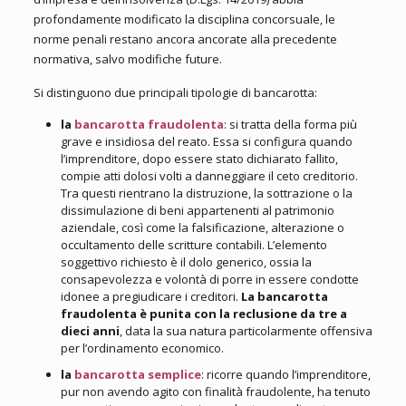
profondamente modificato la disciplina concorsuale, le
norme penali restano ancora ancorate alla precedente
normativa, salvo modifiche future.
Si distinguono due principali tipologie di bancarotta:
la
bancarotta fraudolenta
: si tratta della forma più
grave e insidiosa del reato. Essa si configura quando
l’imprenditore, dopo essere stato dichiarato fallito,
compie atti dolosi volti a danneggiare il ceto creditorio.
Tra questi rientrano la distruzione, la sottrazione o la
dissimulazione di beni appartenenti al patrimonio
aziendale, così come la falsificazione, alterazione o
occultamento delle scritture contabili. L’elemento
soggettivo richiesto è il dolo generico, ossia la
consapevolezza e volontà di porre in essere condotte
idonee a pregiudicare i creditori.
La bancarotta
fraudolenta è punita con la
reclusione da tre a
dieci anni
, data la sua natura particolarmente offensiva
per l’ordinamento economico.
la
bancarotta semplice
: ricorre quando l’imprenditore,
pur non avendo agito con finalità fraudolente, ha tenuto