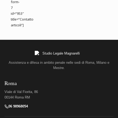
form-
7
id=”953″
title=”Contatto
articoli”]
Assistenza e difesa in ambito penale nelle sedi di Roma, Milano e
Mestre.
Roma
Viale di Val Fiorita, 86
00144 Roma RM
06 98968054