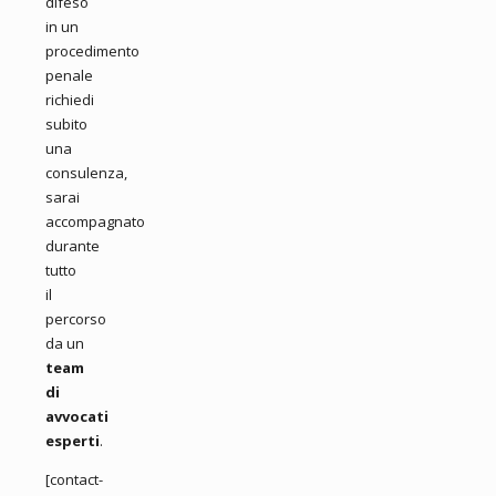
difeso
in un
procedimento
penale
richiedi
subito
una
consulenza,
sarai
accompagnato
durante
tutto
il
percorso
da un
team
di
avvocati
esperti
.
[contact-