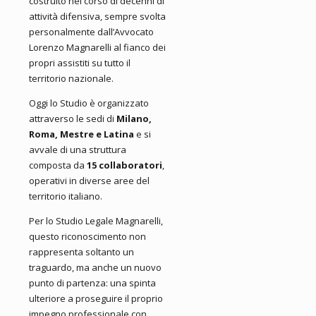
costruito nel corso di decenni di
attività difensiva, sempre svolta
personalmente dall’Avvocato
Lorenzo Magnarelli al fianco dei
propri assistiti su tutto il
territorio nazionale.
Oggi lo Studio è organizzato
attraverso le sedi di
Milano,
Roma, Mestre e Latina
e si
avvale di una struttura
composta da
15 collaboratori
,
operativi in diverse aree del
territorio italiano.
Per lo Studio Legale Magnarelli,
questo riconoscimento non
rappresenta soltanto un
traguardo, ma anche un nuovo
punto di partenza: una spinta
ulteriore a proseguire il proprio
impegno professionale con